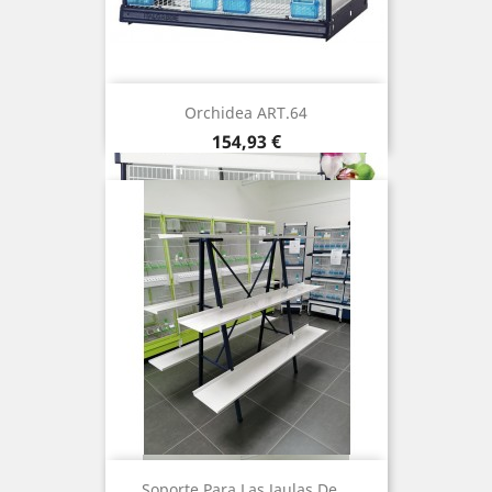
Orchidea ART.64
Precio
154,93 €
Soporte Para Las Jaulas De...