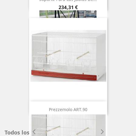
Precio
234,31 €
Prezzemolo ART.90
Todos los productos
