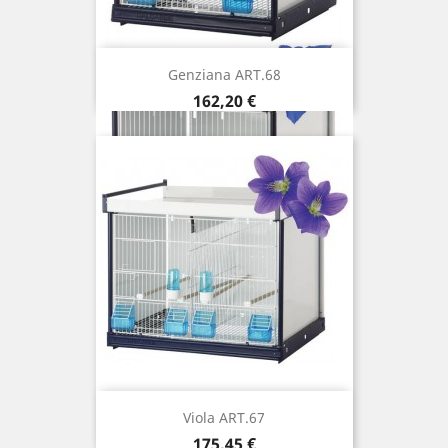
Genziana ART.68
Precio
162,20 €
Viola ART.67
Precio
175,45 €