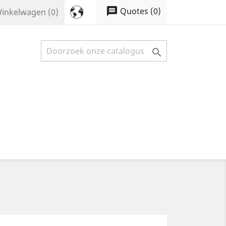
message
Quotes
(
0
)
inkelwagen
(0)
