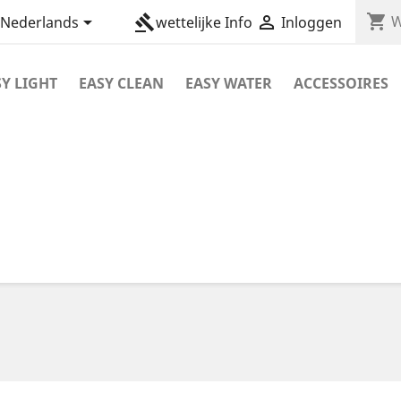
shopping_cart

gavel

W
Nederlands
wettelijke Info
Inloggen
SY LIGHT
EASY CLEAN
EASY WATER
ACCESSOIRES