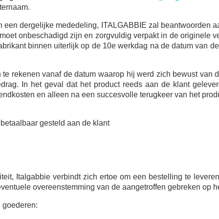
hternaam.
n een dergelijke mededeling, ITALGABBIE zal beantwoorden aan
moet onbeschadigd zijn en zorgvuldig verpakt in de originele 
fabrikant binnen uiterlijk op de 10e werkdag na de datum van 
e rekenen vanaf de datum waarop hij werd zich bewust van de 
drag. In het geval dat het product reeds aan de klant geleverd
endkosten en alleen na een succesvolle terugkeer van het product
albaar gesteld aan de klant
iteit, Italgabbie verbindt zich ertoe om een bestelling te lev
eventuele overeenstemming van de aangetroffen gebreken op h
e goederen: