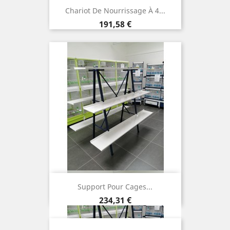
Chariot De Nourrissage À 4...
Prix
191,58 €
Support Pour Cages...
Prix
234,31 €