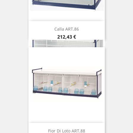
Calla ART.86
Prix
212,43 €
Fior Di Loto ART.88