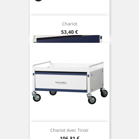
Chariot
Prix
53,40 €
Chariot Avec Tiroir
Prix
106,81 €