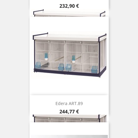
Prix
232,90 €
Edera ART.89
Prix
244,77 €