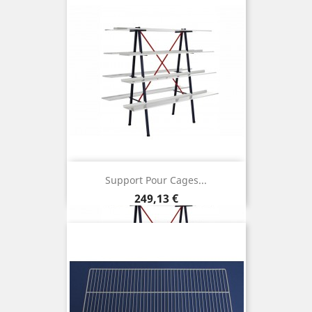
Support Pour Cages...
Prix
249,13 €