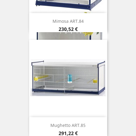
Mimosa ART.84
Prix
230,52 €
Mughetto ART.85
Prix
291,22 €