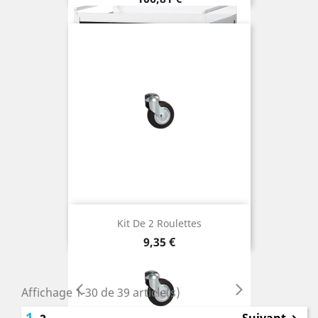
Kit De 2 Roulettes
Prix
9,35 €
Affichage 1-30 de 39 article(s)
1