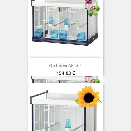
Orchidea ART.64
Prix
154,93 €