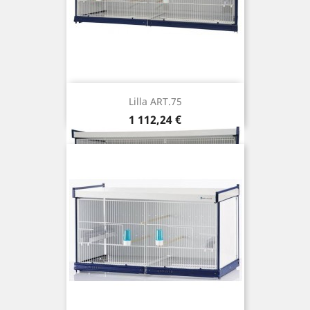
Lilla ART.75
Prix
1 112,24 €