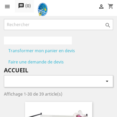
message
(
0
)
shopping_cart



Transformer mon panier en devis
Faire une demande de devis
ACCUEIL

Affichage 1-30 de 39 article(s)