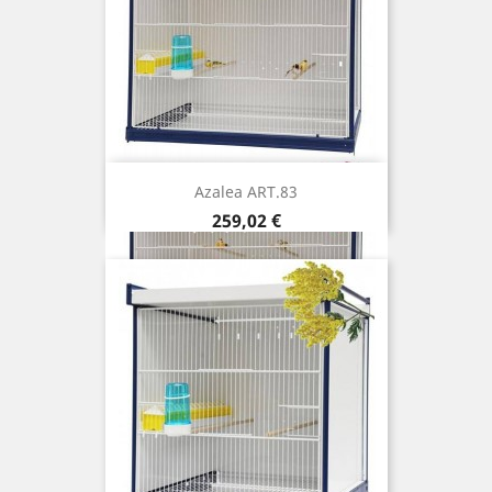
Azalea ART.83
Prix
259,02 €