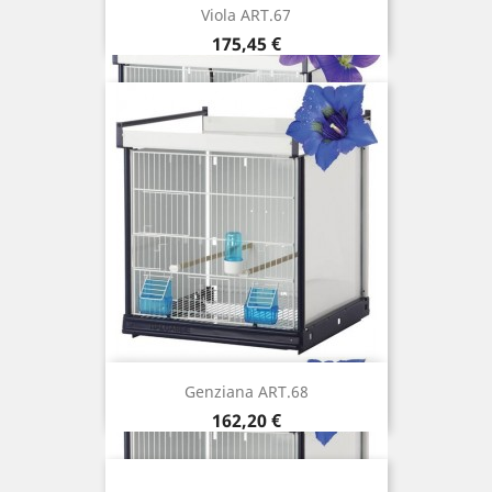
Viola ART.67
Prix
175,45 €
Genziana ART.68
Prix
162,20 €