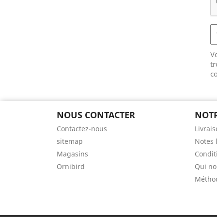
V
tr
co
NOUS CONTACTER
NOTR
Contactez-nous
Livrai
sitemap
Notes 
Magasins
Conditi
Ornibird
Qui n
Métho