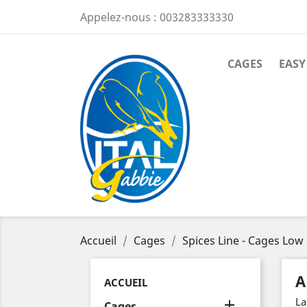
Appelez-nous :
003283333330
CAGES
EASY
Accueil
Cages
Spices Line - Cages Low
A
ACCUEIL
La

Cages