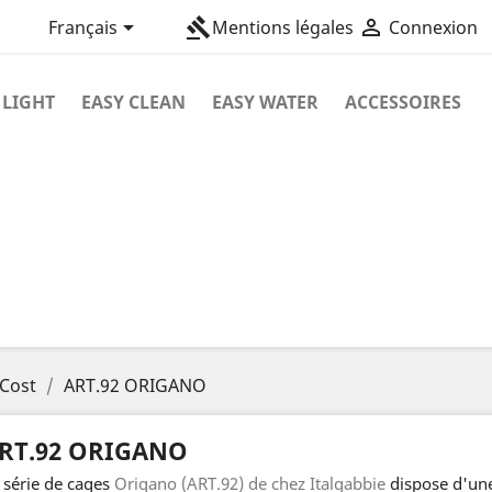

gavel

Français
Mentions légales
Connexion
 LIGHT
EASY CLEAN
EASY WATER
ACCESSOIRES
 Cost
ART.92 ORIGANO
RT.92 ORIGANO
 série de cages
Origano (ART.92) de chez Italgabbie
dispose d'une