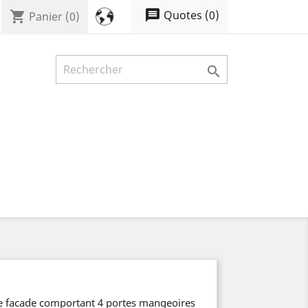
message
Quotes
(
0
)
shopping_cart
Panier
(0)

 facade comportant 4 portes mangeoires