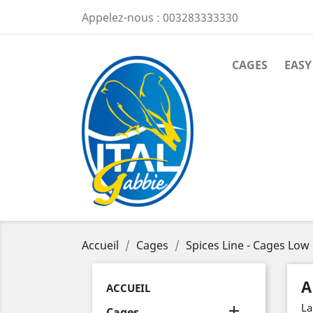
Appelez-nous :
003283333330
CAGES
EASY
Accueil
Cages
Spices Line - Cages Low
A
ACCUEIL
La

Cages