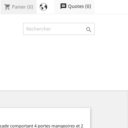
message
Quotes
(
0
)
shopping_cart
Panier
(0)

cade comportant 4 portes mangeoires et 2