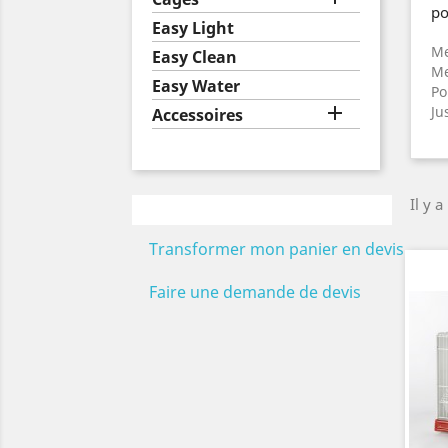
po
Easy Light
Me
Easy Clean
Me
Easy Water
Po

Ju
Accessoires
Il y a
Transformer mon panier en devis
Faire une demande de devis