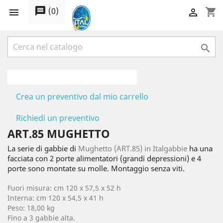
message
(
0
)
shopping_cart



Crea un preventivo dal mio carrello
Richiedi un preventivo
ART.85 MUGHETTO
La serie di gabbie di
Mughetto (ART.85) in Italgabbie
ha una
facciata con 2 porte alimentatori (grandi depressioni) e 4
porte sono montate su molle. Montaggio senza viti.
Fuori misura: cm 120 x 57,5 x 52 h
Interna: cm 120 x 54,5 x 41 h
Peso: 18,00 kg
Fino a 3 gabbie alta.