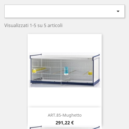

Visualizzati 1-5 su 5 articoli
ART.85-Mughetto
Prezzo
291,22 €