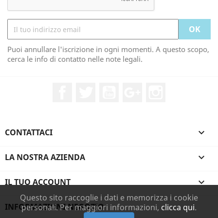
Puoi annullare l'iscrizione in ogni momenti. A questo scopo,
cerca le info di contatto nelle note legali.
Facebook
Twitter
YouTube
Google+
Instagram
CONTATTACI

LA NOSTRA AZIENDA

IL TUO ACCOUNT

Questo sito raccoglie i dati e memorizza i cookie
INFORMAZIONI NEGOZIO
personali. Per maggiori informazioni,
clicca qui
.