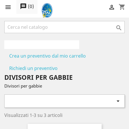
message
(
0
)
shopping_cart



Crea un preventivo dal mio carrello
Richiedi un preventivo
DIVISORI PER GABBIE
Divisori per gabbie

Visualizzati 1-3 su 3 articoli