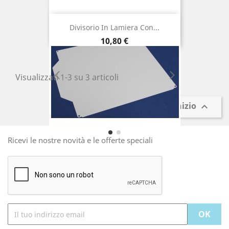
Divisorio In Lamiera Con...
Prezzo
10,80 €
Visualizzati 1-3 su 3 articoli
Torna all'inizio

Ricevi le nostre novità e le offerte speciali